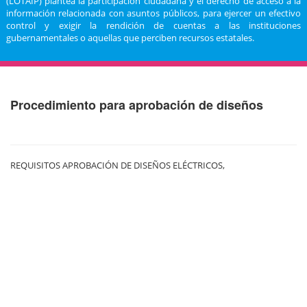
(LOTAIP) plantea la participación ciudadana y el derecho de acceso a la
información relacionada con asuntos públicos, para ejercer un efectivo
control y exigir la rendición de cuentas a las instituciones
gubernamentales o aquellas que perciben recursos estatales.
Procedimiento para aprobación de diseños
REQUISITOS APROBACIÓN DE DISEÑOS ELÉCTRICOS,