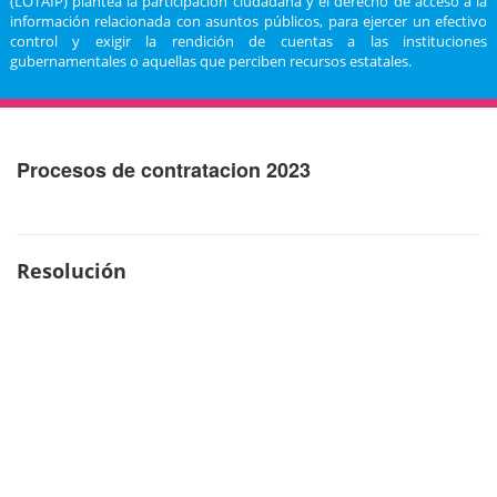
(LOTAIP) plantea la participación ciudadana y el derecho de acceso a la
información relacionada con asuntos públicos, para ejercer un efectivo
control y exigir la rendición de cuentas a las instituciones
gubernamentales o aquellas que perciben recursos estatales.
Procesos de contratacion 2023
Resolución