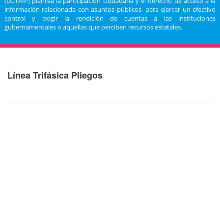
(LOTAIP) plantea la participación ciudadana y el derecho de acceso a la
información relacionada con asuntos públicos, para ejercer un efectivo
control y exigir la rendición de cuentas a las instituciones
gubernamentales o aquellas que perciben recursos estatales.
Línea Trifásica Pliegos