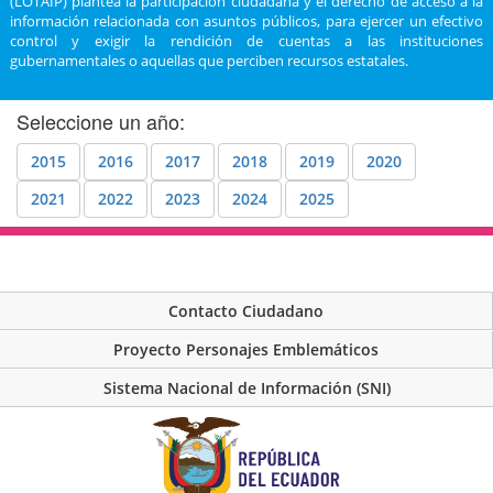
(LOTAIP) plantea la participación ciudadana y el derecho de acceso a la
información relacionada con asuntos públicos, para ejercer un efectivo
control y exigir la rendición de cuentas a las instituciones
gubernamentales o aquellas que perciben recursos estatales.
Seleccione un año:
2015
2016
2017
2018
2019
2020
2021
2022
2023
2024
2025
Contacto Ciudadano
Proyecto Personajes Emblemáticos
Sistema Nacional de Información (SNI)