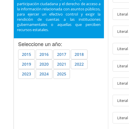
participación ciudadana y el derecho de acceso a
la información relacionada con asuntos públicos,
Literal
para ejercer un efectivo control y exigir la
rendición de cuentas a las instituciones
gubernamentales o aquellas que perciben
recursos estatales.
Litera
Seleccione un año:
Literal
2015
2016
2017
2018
2019
2020
2021
2022
Literal
2023
2024
2025
Literal
Litera
Literal