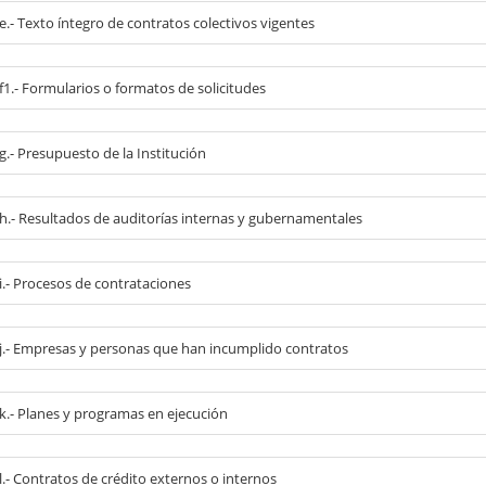
 e.- Texto íntegro de contratos colectivos vigentes
 f1.- Formularios o formatos de solicitudes
 g.- Presupuesto de la Institución
l h.- Resultados de auditorías internas y gubernamentales
 i.- Procesos de contrataciones
l j.- Empresas y personas que han incumplido contratos
 k.- Planes y programas en ejecución
 l.- Contratos de crédito externos o internos