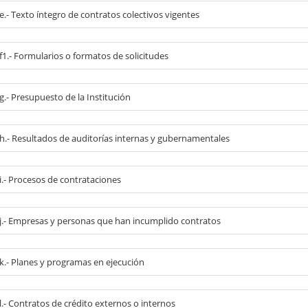
 e.- Texto íntegro de contratos colectivos vigentes
 f1.- Formularios o formatos de solicitudes
 g.- Presupuesto de la Institución
l h.- Resultados de auditorías internas y gubernamentales
 i.- Procesos de contrataciones
l j.- Empresas y personas que han incumplido contratos
 k.- Planes y programas en ejecución
 l.- Contratos de crédito externos o internos