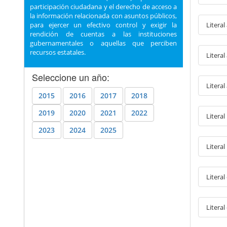
participación ciudadana y el derecho de acceso a
la información relacionada con asuntos públicos,
Literal
para ejercer un efectivo control y exigir la
rendición de cuentas a las instituciones
gubernamentales o aquellas que perciben
recursos estatales.
Litera
Seleccione un año:
Literal
2015
2016
2017
2018
2019
2020
2021
2022
Literal
2023
2024
2025
Literal
Litera
Literal