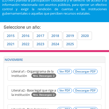
(LOTAIP) plantea la participación ciudadana y el derecho de acceso a la
información relacionada con asuntos públicos, para ejercer un efectivo
control y exigir la rendición de cuentas a las instituciones
gubernamentales o aquellas que perciben recursos estatales.
Seleccione un año:
2015
2016
2017
2018
2019
2020
2021
2022
2023
2024
2025
NOVIEMBRE
Literal a1.- Organigrama de la
Ver PDF
Descargar PDF
Institución
Nro. Descargas: 2
Literal a2.- Base legal que rige a
Ver PDF
Descargar PDF
la institución
Nro. Descargas: 2